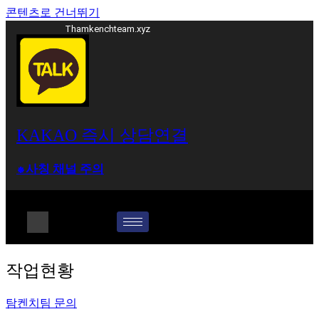
콘텐츠로 건너뛰기
Thamkenchteam.xyz
KAKAO 즉시 상담연결
⁕사칭 채널 주의
롤대리 롤대리팀 전문 업체 탐켄치팀
작업현황
탐켄치팀 문의