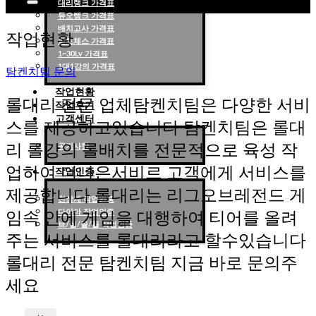
대리랭크 가격표
듀오랭크 가격표
롤대리 롤대리팀 전문 업체 탐켄치팀
배치고사 가격표
작업현황
롤토체스 가격표
1~30Lv 가격표
1대1강의 가격표
탐켄치팀 문의
작업현황
롤대리 전문 업체탐켄치팀은 다양한 서비
작업후기
고객센터
스를 제공하고있습니다 탐켄치팀은 롤대
리 롤강의 롤배치를 전문적으로 육성 작
공지사항
업하여 더나은서비르 고객에게 서비스를
작업인증
제공합니다 롤대리는 리그오브레전드 게
천상계 작업인증
다이아 작업인증
임속 안에 게임을 대행하여 티어를 올려
브/실/골/플 작업인증
주는 서비스를 롤대리라고 할수있습니다
롤대리 전문 탐켄치팀 지금 바로 문의주
세요