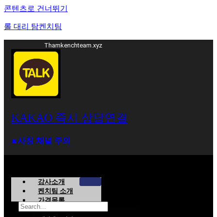
콘텐츠로 건너뛰기
롤 대리 탐켄치팀
Thamkenchteam.xyz
KAKAO 즉시 상담연결
⁕사칭 채널 주의
강사소개
켄치팀 소개
가격목록