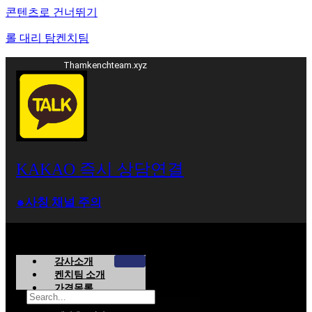
콘텐츠로 건너뛰기
롤 대리 탐켄치팀
Thamkenchteam.xyz
KAKAO 즉시 상담연결
⁕사칭 채널 주의
강사소개
켄치팀 소개
가격목록