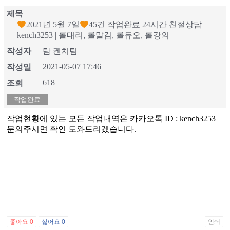
제목
2021년 5월 7일
45건 작업완료 24시간 친절상담
kench3253 | 롤대리, 롤맡김, 롤듀오, 롤강의
작성자
탐 켄치팀
2021-05-07 17:46
작성일
618
조회
작업완료
작업현황에 있는 모든 작업내역은 카카오톡 ID : kench3253
문의주시면 확인 도와드리겠습니다.
좋아요
0
싫어요
0
인쇄