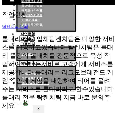
대리랭크 가격표
듀오랭크 가격표
롤대리 롤대리팀 전문 업체 탐켄치팀
배치고사 가격표
작업현황
롤토체스 가격표
1~30Lv 가격표
1대1강의 가격표
탐켄치팀 문의
작업현황
롤대리 전문 업체탐켄치팀은 다양한 서비
작업후기
고객센터
스를 제공하고있습니다 탐켄치팀은 롤대
리 롤강의 롤배치를 전문적으로 육성 작
공지사항
업하여 더나은서비르 고객에게 서비스를
작업인증
제공합니다 롤대리는 리그오브레전드 게
천상계 작업인증
다이아 작업인증
임속 안에 게임을 대행하여 티어를 올려
브/실/골/플 작업인증
주는 서비스를 롤대리라고 할수있습니다
롤대리 전문 탐켄치팀 지금 바로 문의주
세요
X