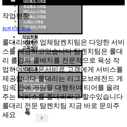
대리랭크 가격표
듀오랭크 가격표
롤대리 롤대리팀 전문 업체 탐켄치팀
배치고사 가격표
작업현황
롤토체스 가격표
1~30Lv 가격표
1대1강의 가격표
탐켄치팀 문의
작업현황
롤대리 전문 업체탐켄치팀은 다양한 서비
작업후기
고객센터
스를 제공하고있습니다 탐켄치팀은 롤대
리 롤강의 롤배치를 전문적으로 육성 작
공지사항
업하여 더나은서비르 고객에게 서비스를
작업인증
제공합니다 롤대리는 리그오브레전드 게
천상계 작업인증
다이아 작업인증
임속 안에 게임을 대행하여 티어를 올려
브/실/골/플 작업인증
주는 서비스를 롤대리라고 할수있습니다
롤대리 전문 탐켄치팀 지금 바로 문의주
세요
X