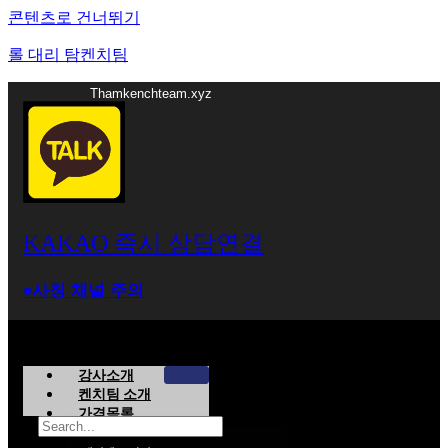
콘텐츠로 건너뛰기
롤 대리 탐켄치팀
Thamkenchteam.xyz
KAKAO 즉시 상담연결
⁕사칭 채널 주의
강사소개
켄치팀 소개
가격목록