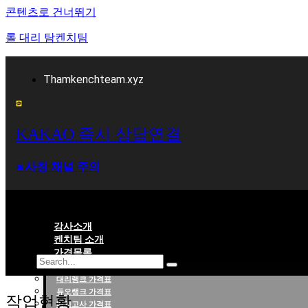
콘텐츠로 건너뛰기
롤 대리 탐켄치팀
Thamkenchteam.xyz
KAKAO 즉시 상담연결
⁕사칭 채널 주의
강사소개
켄치팀 소개
가격목록
대리랭크 가격표
롤대리 롤대리팀 전문 업체 탐켄치팀
듀오랭크 가격표
작업현황
배치고사 가격표