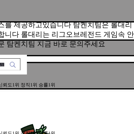
스를 제공하고있습니다 탐켄치팀은 롤대리 
합니다 롤대리는 리그오브레전드 게임속 안
문 탐켄치팀 지금 바로 문의주세요
수팀&신뢰도1위 정직1위 승률1위
수팀&신뢰도1위 정직1위 승률1위