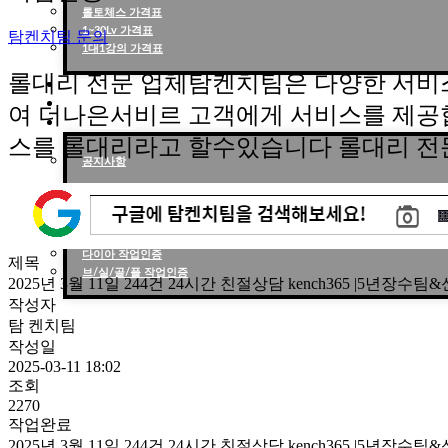
롤토체스 가격표
1~30Lv 가격표
탐켄치팀 문의
1대1강의 가격표
롤대리 전문 업체탐켄치팀은 다양한 서비
작업현황
작업후기
여 더나은서비르 고객에게 서비스를 제공
고객센터
스를 롤대리라고 할수있습니다 롤대리 전
공지사항
작업인증
천상계 작업인증
다이아 작업인증
제목
브/실/골/플 작업인증
2025년 3월 11일 244건 24시간 친절상담 kench365 |5년장
작성자
탐 켄치팀
작성일
2025-03-11 18:02
조회
2270
작업완료
2025년 3월 11일 244건 24시간 친절상담 kench365 |5년장