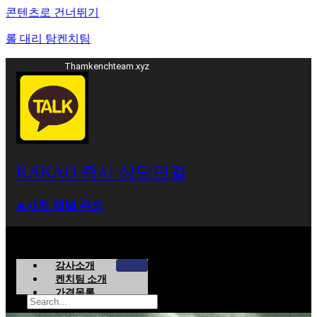
콘텐츠로 건너뛰기
롤 대리 탐켄치팀
Thamkenchteam.xyz
KAKAO 즉시 상담연결
⁕사칭 채널 주의
강사소개
켄치팀 소개
가격목록