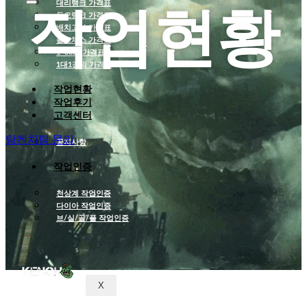
대리랭크 가격표
작업현황
듀오랭크 가격표
롤대리 롤대리팀 전문 업체 탐켄치팀
배치고사 가격표
롤토체스 가격표
1~30Lv 가격표
1대1강의 가격표
작업현황
작업후기
고객센터
탐켄치팀 문의
공지사항
작업인증
천상계 작업인증
다이아 작업인증
브/실/골/플 작업인증
롤대리 전문 업체탐켄치팀은 다양한 서비스를 제공하고있습니다 탐켄치팀은 롤대리 롤강의 롤배치를 전문적
X
으로 육성 작업하여 더나은서비르 고객에게 서비스를 제공합니다 롤대리는 리그오브레전드 게임속 안에 게임
을 대행하여 티어를 올려주는 서비스를 롤대리라고 할수있습니다 롤대리 전문 탐켄치팀 지금 바로 문의주세요