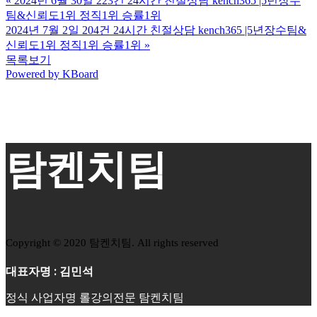
«
2024년 6월 30일 223건 24시간 친절상담 kench365 |5년장수
팀&신뢰도1위 정직1위 승률1위
2024년 7월 2일 204건 24시간 친절상담 kench365 |5년장수팀&
신뢰도1위 정직1위 승률1위
»
목록보기
Powered by KBoard
탐켄치팀
Copyright © 2020 탐켄치팀. All rights reserved
대표자명 : 김민석
정식 사업자명 롤강의전문 탐켄치팀