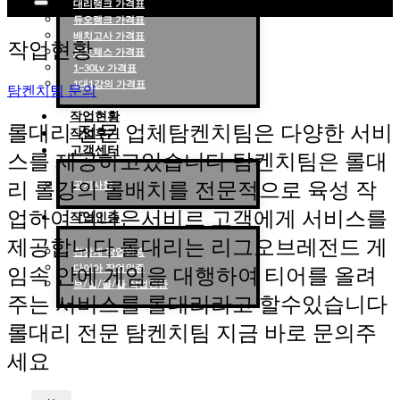
대리랭크 가격표
듀오랭크 가격표
롤대리 롤대리팀 전문 업체 탐켄치팀
배치고사 가격표
작업현황
롤토체스 가격표
1~30Lv 가격표
1대1강의 가격표
탐켄치팀 문의
작업현황
롤대리 전문 업체탐켄치팀은 다양한 서비
작업후기
고객센터
스를 제공하고있습니다 탐켄치팀은 롤대
리 롤강의 롤배치를 전문적으로 육성 작
공지사항
업하여 더나은서비르 고객에게 서비스를
작업인증
제공합니다 롤대리는 리그오브레전드 게
천상계 작업인증
다이아 작업인증
임속 안에 게임을 대행하여 티어를 올려
브/실/골/플 작업인증
주는 서비스를 롤대리라고 할수있습니다
롤대리 전문 탐켄치팀 지금 바로 문의주
세요