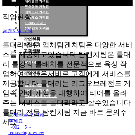
대리랭크 가격표
듀오랭크 가격표
롤대리 롤대리팀 전문 업체 탐켄치팀
배치고사 가격표
작업현황
롤토체스 가격표
1~30Lv 가격표
1대1강의 가격표
탐켄치팀 문의
작업현황
롤대리 전문 업체탐켄치팀은 다양한 서비
작업후기
고객센터
스를 제공하고있습니다 탐켄치팀은 롤대
리 롤강의 롤배치를 전문적으로 육성 작
공지사항
업하여 더나은서비르 고객에게 서비스를
작업인증
제공합니다 롤대리는 리그오브레전드 게
천상계 작업인증
다이아 작업인증
임속 안에 게임을 대행하여 티어를 올려
브/실/골/플 작업인증
주는 서비스를 롤대리라고 할수있습니다
롤대리 전문 탐켄치팀 지금 바로 문의주
세요