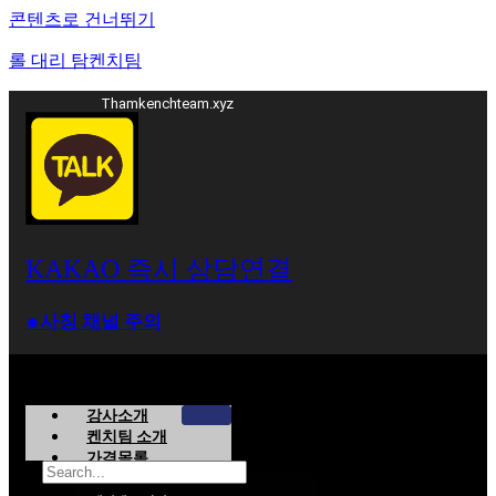
콘텐츠로 건너뛰기
롤 대리 탐켄치팀
Thamkenchteam.xyz
KAKAO 즉시 상담연결
⁕사칭 채널 주의
강사소개
켄치팀 소개
가격목록