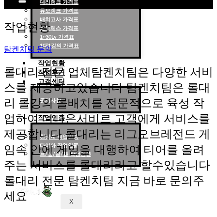
대리랭크 가격표
듀오랭크 가격표
롤대리 롤대리팀 전문 업체 탐켄치팀
배치고사 가격표
작업현황
롤토체스 가격표
1~30Lv 가격표
1대1강의 가격표
탐켄치팀 문의
작업현황
롤대리 전문 업체탐켄치팀은 다양한 서비
작업후기
고객센터
스를 제공하고있습니다 탐켄치팀은 롤대
리 롤강의 롤배치를 전문적으로 육성 작
공지사항
업하여 더나은서비르 고객에게 서비스를
작업인증
제공합니다 롤대리는 리그오브레전드 게
천상계 작업인증
다이아 작업인증
임속 안에 게임을 대행하여 티어를 올려
브/실/골/플 작업인증
주는 서비스를 롤대리라고 할수있습니다
롤대리 전문 탐켄치팀 지금 바로 문의주
세요
X