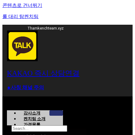
콘텐츠로 건너뛰기
롤 대리 탐켄치팀
Thamkenchteam.xyz
KAKAO 즉시 상담연결
⁕사칭 채널 주의
강사소개
켄치팀 소개
가격목록