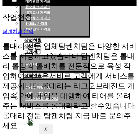
대리랭크 가격표
듀오랭크 가격표
롤대리 롤대리팀 전문 업체 탐켄치팀
배치고사 가격표
작업현황
롤토체스 가격표
1~30Lv 가격표
1대1강의 가격표
탐켄치팀 문의
작업현황
롤대리 전문 업체탐켄치팀은 다양한 서비
작업후기
고객센터
스를 제공하고있습니다 탐켄치팀은 롤대
리 롤강의 롤배치를 전문적으로 육성 작
공지사항
업하여 더나은서비르 고객에게 서비스를
작업인증
제공합니다 롤대리는 리그오브레전드 게
천상계 작업인증
다이아 작업인증
임속 안에 게임을 대행하여 티어를 올려
브/실/골/플 작업인증
주는 서비스를 롤대리라고 할수있습니다
롤대리 전문 탐켄치팀 지금 바로 문의주
세요
X