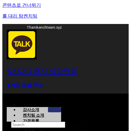
콘텐츠로 건너뛰기
롤 대리 탐켄치팀
Thamkenchteam.xyz
KAKAO 즉시 상담연결
⁕사칭 채널 주의
강사소개
켄치팀 소개
가격목록