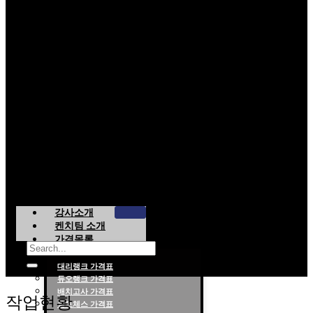
강사소개
켄치팀 소개
가격목록
대리랭크 가격표
듀오랭크 가격표
롤대리 롤대리팀 전문 업체 탐켄치팀
배치고사 가격표
작업현황
롤토체스 가격표