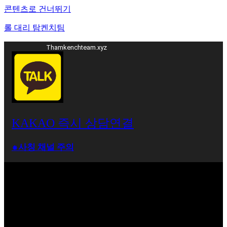
콘텐츠로 건너뛰기
롤 대리 탐켄치팀
Thamkenchteam.xyz
KAKAO 즉시 상담연결
⁕사칭 채널 주의