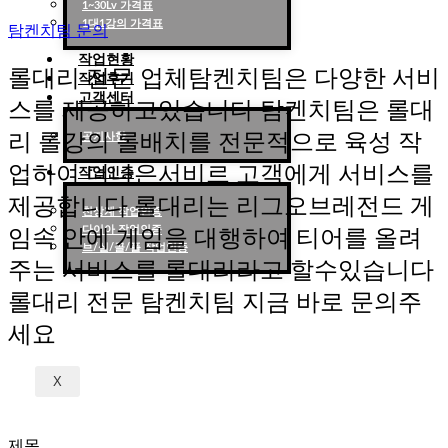
1~30Lv 가격표
1대1강의 가격표
탐켄치팀 문의
작업현황
롤대리 전문 업체탐켄치팀은 다양한 서비
작업후기
고객센터
스를 제공하고있습니다 탐켄치팀은 롤대
리 롤강의 롤배치를 전문적으로 육성 작
공지사항
업하여 더나은서비르 고객에게 서비스를
작업인증
제공합니다 롤대리는 리그오브레전드 게
천상계 작업인증
다이아 작업인증
임속 안에 게임을 대행하여 티어를 올려
브/실/골/플 작업인증
주는 서비스를 롤대리라고 할수있습니다
롤대리 전문 탐켄치팀 지금 바로 문의주
세요
X
제목