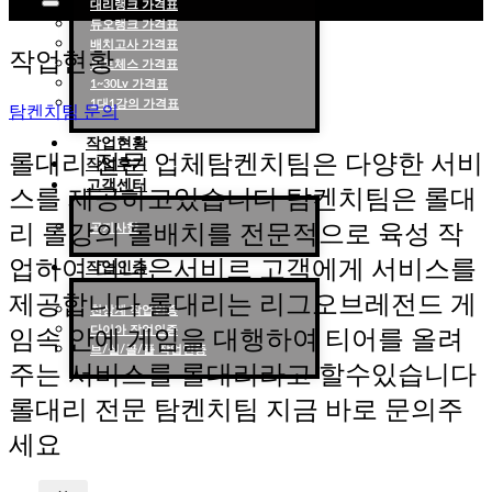
대리랭크 가격표
듀오랭크 가격표
롤대리 롤대리팀 전문 업체 탐켄치팀
배치고사 가격표
작업현황
롤토체스 가격표
1~30Lv 가격표
1대1강의 가격표
탐켄치팀 문의
작업현황
롤대리 전문 업체탐켄치팀은 다양한 서비
작업후기
고객센터
스를 제공하고있습니다 탐켄치팀은 롤대
리 롤강의 롤배치를 전문적으로 육성 작
공지사항
업하여 더나은서비르 고객에게 서비스를
작업인증
제공합니다 롤대리는 리그오브레전드 게
천상계 작업인증
다이아 작업인증
임속 안에 게임을 대행하여 티어를 올려
브/실/골/플 작업인증
주는 서비스를 롤대리라고 할수있습니다
롤대리 전문 탐켄치팀 지금 바로 문의주
세요