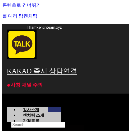
콘텐츠로 건너뛰기
롤 대리 탐켄치팀
Thamkenchteam.xyz
KAKAO 즉시 상담연결
⁕사칭 채널 주의
강사소개
켄치팀 소개
가격목록