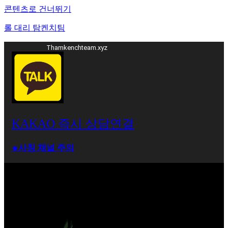
콘텐츠로 건너뛰기
롤 대리 탐켄치팀
Thamkenchteam.xyz
KAKAO 즉시 상담연결
⁕사칭 채널 주의