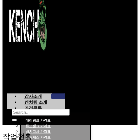
강사소개
켄치팀 소개
가격목록
대리랭크 가격표
듀오랭크 가격표
롤대리 롤대리팀 전문 업체 탐켄치팀
배치고사 가격표
작업현황
롤토체스 가격표