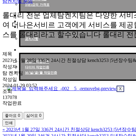
탐켄치팀 문의
1대1강의 가격표
롤대리 전문 업체탐켄치팀은 다양한 서비
작업현황
작업후기
여 더나은서비르 고객에게 서비스를 제공
고객센터
스를 롤대리라고 할수있습니다 롤대리 전
공지사항
작업인증
제목
2023년 1월 28일 336건 24시간 친절상담 kench3253 |5년
천상계 작업인증
작성자
다이아 작업인증
탐 켄치팀
브/실/골/플 작업인증
작성일
2024-01-29 03:52
X
조회
137078
작업완료
좋아요
0
싫어요
0
인쇄
«
2023년 1월 27일 336건 24시간 친절상담 kench3253 |5
2023년 1월 29일 346건 24시간 친절상담 kench3253 |5년