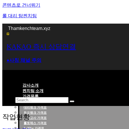
콘텐츠로 건너뛰기
롤 대리 탐켄치팀
Thamkenchteam.xyz
KAKAO 즉시 상담연결
⁕사칭 채널 주의
강사소개
켄치팀 소개
가격목록
대리랭크 가격표
롤대리 롤대리팀 전문 업체 탐켄치팀
듀오랭크 가격표
작업현황
배치고사 가격표
롤토체스 가격표
1~30Lv 가격표