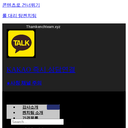
콘텐츠로 건너뛰기
롤 대리 탐켄치팀
Thamkenchteam.xyz
KAKAO 즉시 상담연결
⁕사칭 채널 주의
강사소개
켄치팀 소개
가격목록