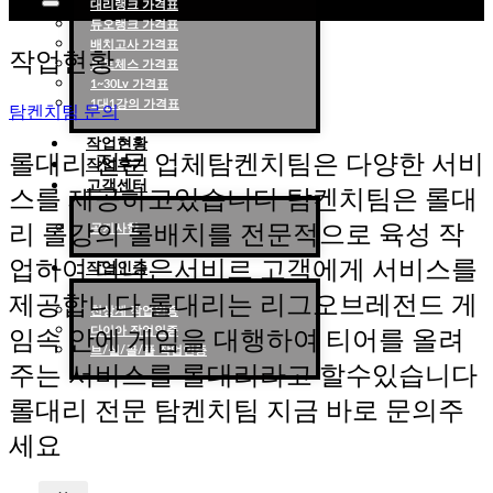
대리랭크 가격표
듀오랭크 가격표
롤대리 롤대리팀 전문 업체 탐켄치팀
배치고사 가격표
작업현황
롤토체스 가격표
1~30Lv 가격표
1대1강의 가격표
탐켄치팀 문의
작업현황
롤대리 전문 업체탐켄치팀은 다양한 서비
작업후기
고객센터
스를 제공하고있습니다 탐켄치팀은 롤대
리 롤강의 롤배치를 전문적으로 육성 작
공지사항
업하여 더나은서비르 고객에게 서비스를
작업인증
제공합니다 롤대리는 리그오브레전드 게
천상계 작업인증
다이아 작업인증
임속 안에 게임을 대행하여 티어를 올려
브/실/골/플 작업인증
주는 서비스를 롤대리라고 할수있습니다
롤대리 전문 탐켄치팀 지금 바로 문의주
세요