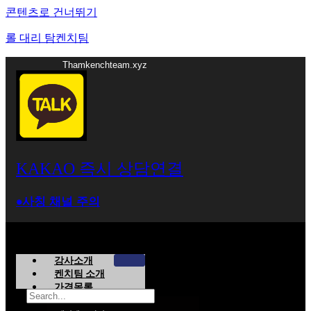
콘텐츠로 건너뛰기
롤 대리 탐켄치팀
Thamkenchteam.xyz
KAKAO 즉시 상담연결
⁕사칭 채널 주의
강사소개
켄치팀 소개
가격목록