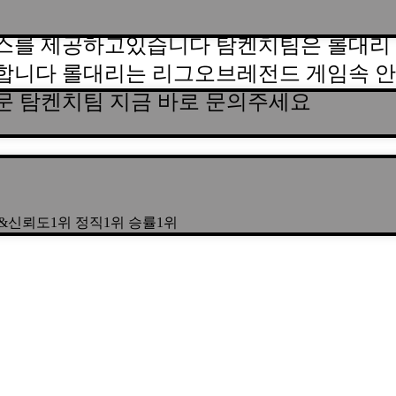
스를 제공하고있습니다 탐켄치팀은 롤대리 
합니다 롤대리는 리그오브레전드 게임속 안
문 탐켄치팀 지금 바로 문의주세요
년장수팀&신뢰도1위 정직1위 승률1위