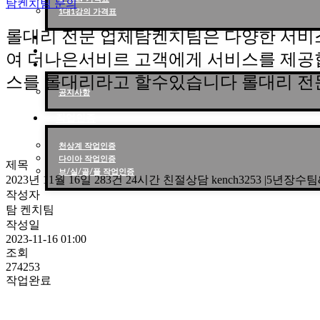
탐켄치팀 문의
1대1강의 가격표
롤대리 전문 업체탐켄치팀은 다양한 서비
작업현황
작업후기
여 더나은서비르 고객에게 서비스를 제공
고객센터
스를 롤대리라고 할수있습니다 롤대리 전
공지사항
작업인증
천상계 작업인증
다이아 작업인증
제목
브/실/골/플 작업인증
2023년 11월 16일 283건 24시간 친절상담 kench3253 |5
작성자
탐 켄치팀
작성일
2023-11-16 01:00
조회
274253
작업완료