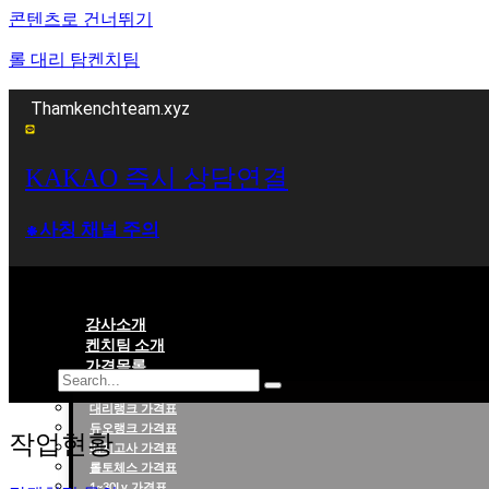
콘텐츠로 건너뛰기
롤 대리 탐켄치팀
Thamkenchteam.xyz
KAKAO 즉시 상담연결
⁕사칭 채널 주의
강사소개
켄치팀 소개
가격목록
대리랭크 가격표
롤대리 롤대리팀 전문 업체 탐켄치팀
듀오랭크 가격표
작업현황
배치고사 가격표
롤토체스 가격표
1~30Lv 가격표