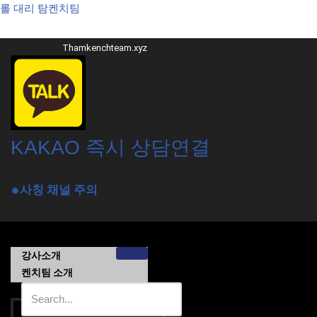
롤 대리 탐켄치팀
콘
Thamkenchteam.xyz
텐
츠
로
건
너
뛰
KAKAO 즉시 상담연결
기
⁕사칭 채널 주의
강사소개
켄치팀 소개
가격목록