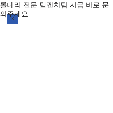
롤대리 전문 탐켄치팀 지금 바로 문
의주세요
X