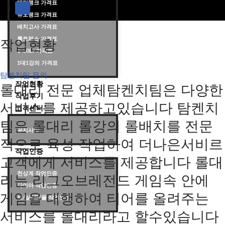
대리랭크 가격표
듀오랭크 가격표
롤대리 롤대리팀 전문 업체 탐켄치팀
배치고사 가격표
롤토체스 가격표
작업현황
1~30Lv 가격표
1대1강의 가격표
탐켄치팀 문의
작업현황
롤대리 전문 업체탐켄치팀은 다양한
작업후기
서비스를 제공하고있습니다 탐켄치
고객센터
팀은 롤대리 롤강의 롤배치를 전문
공지사항
적으로 육성 작업하여 더나은서비르
작업인증
고객에게 서비스를 제공합니다 롤대
천상계 작업인증
리는 리그오브레전드 게임속 안에
다이아 작업인증
게임을 대행하여 티어를 올려주는
브/실/골/플 작업인증
서비스를 롤대리라고 할수있습니다