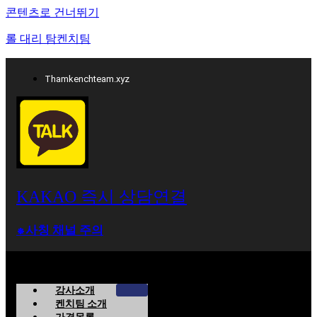
콘텐츠로 건너뛰기
롤 대리 탐켄치팀
Thamkenchteam.xyz
KAKAO 즉시 상담연결
⁕사칭 채널 주의
강사소개
켄치팀 소개