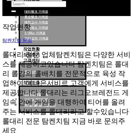
가격목록
대리랭크 가격표
듀오랭크 가격표
롤대리 롤대리팀 전문 업체 탐켄치팀
배치고사 가격표
작업현황
롤토체스 가격표
1~30Lv 가격표
1대1강의 가격표
탐켄치팀 문의
작업현황
롤대리 전문 업체탐켄치팀은 다양한 서비
작업후기
고객센터
스를 제공하고있습니다 탐켄치팀은 롤대
리 롤강의 롤배치를 전문적으로 육성 작
공지사항
업하여 더나은서비르 고객에게 서비스를
작업인증
제공합니다 롤대리는 리그오브레전드 게
천상계 작업인증
다이아 작업인증
임속 안에 게임을 대행하여 티어를 올려
브/실/골/플 작업인증
주는 서비스를 롤대리라고 할수있습니다
롤대리 전문 탐켄치팀 지금 바로 문의주
세요