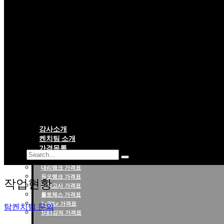
강사소개
켄치팀 소개
가격목록
대리랭크 가격표
롤대리 롤대리팀 전문 업체 탐켄치팀
듀오랭크 가격표
작업현황
배치고사 가격표
롤토체스 가격표
1~30Lv 가격표
탐켄치팀 문의
1대1강의 가격표