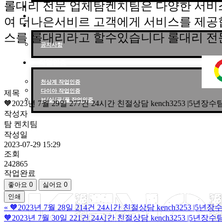
롤대리 전문 업체탐켄치팀은 다양한 서비
작업현황
작업후기
여 더나은서비르 고객에게 서비스를 제공
고객센터
스를 롤대리라고 할수있습니다 롤대리 전
공지사항
작업인증
천상계 작업인증
다이아 작업인증
제목
브/실/골/플 작업인증
🧡2023년 7월 29일 277건 24시간 친절상담 kench3253 |5
작성자
탐 켄치팀
작성일
2023-07-29 15:29
조회
242865
작업완료
좋아요
0
싫어요
0
인쇄
«
🧡2023년 7월 28일 214건 24시간 친절상담 kench3253 
🧡2023년 7월 30일 221건 24시간 친절상담 kench3253 |5