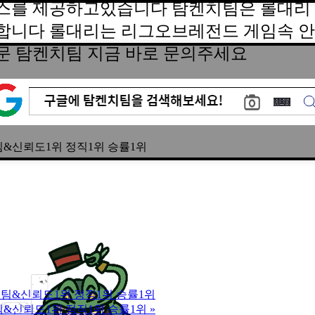
스를 제공하고있습니다 탐켄치팀은 롤대리 
합니다 롤대리는 리그오브레전드 게임속 안
문 탐켄치팀 지금 바로 문의주세요
년장수팀&신뢰도1위 정직1위 승률1위
|5년장수팀&신뢰도1위 정직1위 승률1위
년장수팀&신뢰도1위 정직1위 승률1위
»