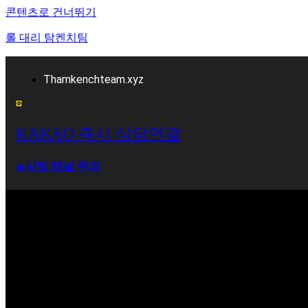
콘텐츠로 건너뛰기
롤 대리 탐켄치팀
Thamkenchteam.xyz
KAKAO 즉시 상담연결
⁕사칭 채널 주의