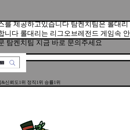
스를 제공하고있습니다 탐켄치팀은 롤대리 
합니다 롤대리는 리그오브레전드 게임속 안
문 탐켄치팀 지금 바로 문의주세요
년장수팀&신뢰도1위 정직1위 승률1위