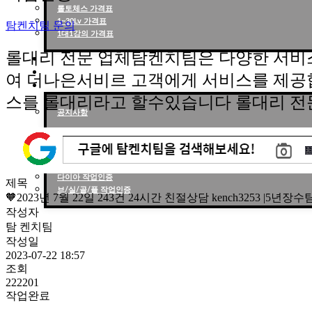
롤토체스 가격표
1~30Lv 가격표
탐켄치팀 문의
1대1강의 가격표
롤대리 전문 업체탐켄치팀은 다양한 서비
작업현황
작업후기
여 더나은서비르 고객에게 서비스를 제공
고객센터
스를 롤대리라고 할수있습니다 롤대리 전
공지사항
작업인증
천상계 작업인증
다이아 작업인증
제목
브/실/골/플 작업인증
🧡2023년 7월 22일 243건 24시간 친절상담 kench3253 |5
작성자
탐 켄치팀
작성일
2023-07-22 18:57
조회
222201
작업완료