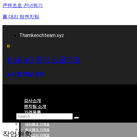
콘텐츠로 건너뛰기
롤 대리 탐켄치팀
Thamkenchteam.xyz
KAKAO 즉시 상담연결
⁕사칭 채널 주의
강사소개
켄치팀 소개
가격목록
대리랭크 가격표
롤대리 롤대리팀 전문 업체 탐켄치팀
듀오랭크 가격표
작업현황
배치고사 가격표