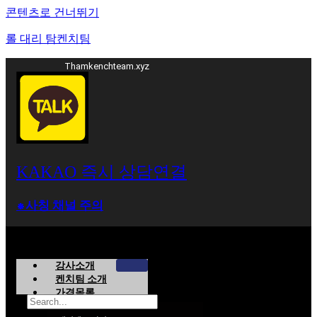
콘텐츠로 건너뛰기
롤 대리 탐켄치팀
Thamkenchteam.xyz
KAKAO 즉시 상담연결
⁕사칭 채널 주의
강사소개
켄치팀 소개
가격목록