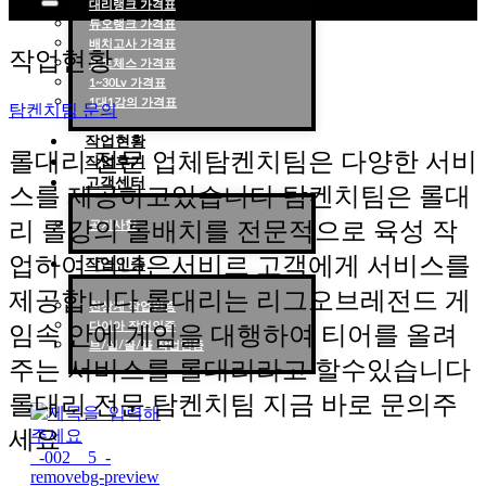
대리랭크 가격표
듀오랭크 가격표
롤대리 롤대리팀 전문 업체 탐켄치팀
배치고사 가격표
작업현황
롤토체스 가격표
1~30Lv 가격표
1대1강의 가격표
탐켄치팀 문의
작업현황
롤대리 전문 업체탐켄치팀은 다양한 서비
작업후기
고객센터
스를 제공하고있습니다 탐켄치팀은 롤대
리 롤강의 롤배치를 전문적으로 육성 작
공지사항
업하여 더나은서비르 고객에게 서비스를
작업인증
제공합니다 롤대리는 리그오브레전드 게
천상계 작업인증
다이아 작업인증
임속 안에 게임을 대행하여 티어를 올려
브/실/골/플 작업인증
주는 서비스를 롤대리라고 할수있습니다
롤대리 전문 탐켄치팀 지금 바로 문의주
세요