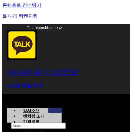
콘텐츠로 건너뛰기
롤 대리 탐켄치팀
Thamkenchteam.xyz
KAKAO 즉시 상담연결
⁕사칭 채널 주의
강사소개
켄치팀 소개
가격목록