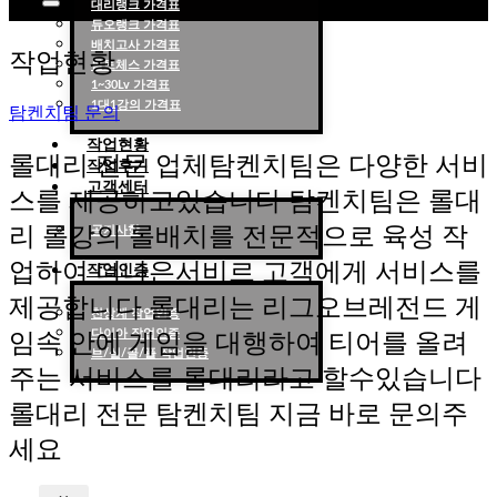
대리랭크 가격표
듀오랭크 가격표
롤대리 롤대리팀 전문 업체 탐켄치팀
배치고사 가격표
작업현황
롤토체스 가격표
1~30Lv 가격표
1대1강의 가격표
탐켄치팀 문의
작업현황
롤대리 전문 업체탐켄치팀은 다양한 서비
작업후기
고객센터
스를 제공하고있습니다 탐켄치팀은 롤대
리 롤강의 롤배치를 전문적으로 육성 작
공지사항
업하여 더나은서비르 고객에게 서비스를
작업인증
제공합니다 롤대리는 리그오브레전드 게
천상계 작업인증
다이아 작업인증
임속 안에 게임을 대행하여 티어를 올려
브/실/골/플 작업인증
주는 서비스를 롤대리라고 할수있습니다
롤대리 전문 탐켄치팀 지금 바로 문의주
세요