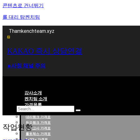
콘텐츠로 건너뛰기
롤 대리 탐켄치팀
Thamkenchteam.xyz
KAKAO 즉시 상담연결
⁕사칭 채널 주의
강사소개
켄치팀 소개
가격목록
대리랭크 가격표
롤대리 롤대리팀 전문 업체 탐켄치팀
듀오랭크 가격표
작업현황
배치고사 가격표
롤토체스 가격표
1~30Lv 가격표