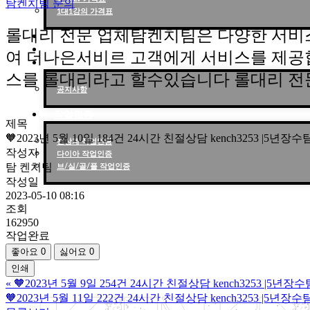
탐켄치팀 문의
1대1강의 가격표
롤대리 전문 업체탐켄치팀은 다양한 서비
작업현황
작업후기
여 더나은서비르 고객에게 서비스를 제공
고객센터
스를 롤대리라고 할수있습니다 롤대리 전
공지사항
작업인증
제목
🧡2023년 5월 10일 184건 24시간 친절상담 kench3253 |5
천상계 작업인증
작성자
다이아 작업인증
탐 켄치팀
브/실/골/플 작업인증
작성일
2023-05-10 08:16
조회
162950
작업완료
좋아요
0
싫어요
0
인쇄
«
🧡2023년 5월 9일 254건 24시간 친절상담 kench3253 |
🧡2023년 5월 11일 222건 24시간 친절상담 kench3253 |5