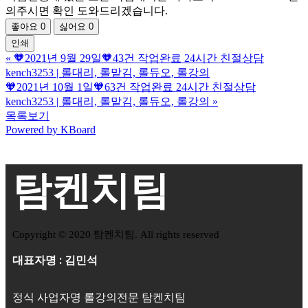
의주시면 확인 도와드리겠습니다.
좋아요
0
싫어요
0
인쇄
«
🧡2021년 9월 29일🧡43건 작업완료 24시간 친절상담
kench3253 | 롤대리, 롤맡김, 롤듀오, 롤강의
🧡2021년 10월 1일🧡63건 작업완료 24시간 친절상담
kench3253 | 롤대리, 롤맡김, 롤듀오, 롤강의
»
목록보기
Powered by KBoard
탐켄치팀
Copyright © 2020 탐켄치팀. All rights reserved
대표자명 : 김민석
정식 사업자명 롤강의전문 탐켄치팀