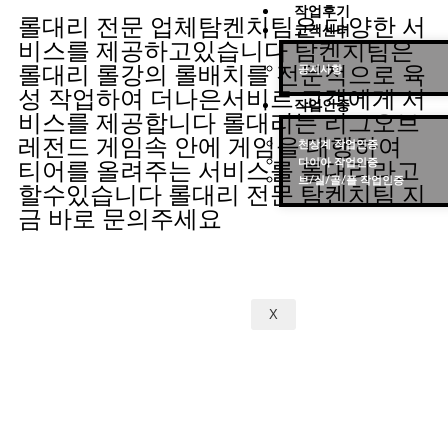
작업후기
롤대리 전문 업체탐켄치팀은 다양한 서
고객센터
비스를 제공하고있습니다 탐켄치팀은
롤대리 롤강의 롤배치를 전문적으로 육
공지사항
성 작업하여 더나은서비르 고객에게 서
작업인증
비스를 제공합니다 롤대리는 리그오브
레전드 게임속 안에 게임을 대행하여
천상계 작업인증
다이아 작업인증
티어를 올려주는 서비스를 롤대리라고
브/실/골/플 작업인증
할수있습니다 롤대리 전문 탐켄치팀 지
금 바로 문의주세요
X