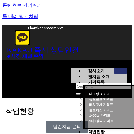
콘텐츠로 건너뛰기
롤 대리 탐켄치팀
Thamkenchteam.xyz
KAKAO 즉시 상담연결
⁕사칭 채널 주의
강사소개
켄치팀 소개
가격목록
대리랭크 가격표
듀오랭크 가격표
롤대리 롤대리팀 전문 업체 탐켄치팀
배치고사 가격표
작업현황
롤토체스 가격표
1~30Lv 가격표
1대1강의 가격표
탐켄치팀 문의
작업현황