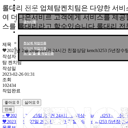
작업후기
롤대리 전문 업체탐켄치팀은 다양한 서비
고객센터
여 더나은서비르 고객에게 서비스를 제공
공지사항
스를 롤대리라고 할수있습니다 롤대리 전
작업인증
천상계 작업인증
제목
다이아 작업인증
🧡2023년 2월 26일 222건 24시간 친절상담 kench3253 |5
브/실/골/플 작업인증
작성자
탐 켄치팀
작성일
2023-02-26 01:31
조회
102434
작업완료
좋아요
0
싫어요
0
인쇄
«
🧡2023년 2월 25일 286건 24시간 친절상담 kench3253 
🧡2023년 2월 27일 299건 24시간 친절상담 kench3253 |5
목록보기