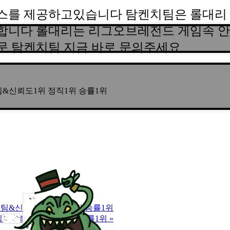
스를 제공하고있습니다 탐켄치팀은 롤대리 
합니다 롤대리는 리그오브레전드 게임속 안
문 탐켄치팀 지금 바로 문의주세요
년장수팀&신뢰도1위 정직1위 승률1위
|5년장수팀&신뢰도1위 정직1위 승률1위
년장수팀&신뢰도1위 정직1위 승률1위
»