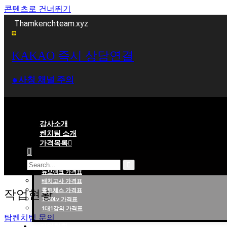
콘텐츠로 건너뛰기
Thamkenchteam.xyz
KAKAO 즉시 상담연결
⁕사칭 채널 주의
강사소개
켄치팀 소개
가격목록
대리랭크 가격표
듀오랭크 가격표
롤대리 롤대리팀 전문 업체 탐켄치팀
배치고사 가격표
롤토체스 가격표
작업현황
1~30Lv 가격표
1대1강의 가격표
탐켄치팀 문의
작업현황