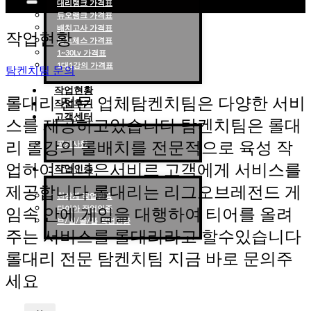
대리랭크 가격표
듀오랭크 가격표
롤대리 롤대리팀 전문 업체 탐켄치팀
배치고사 가격표
작업현황
롤토체스 가격표
1~30Lv 가격표
1대1강의 가격표
탐켄치팀 문의
작업현황
롤대리 전문 업체탐켄치팀은 다양한 서비
작업후기
고객센터
스를 제공하고있습니다 탐켄치팀은 롤대
리 롤강의 롤배치를 전문적으로 육성 작
공지사항
업하여 더나은서비르 고객에게 서비스를
작업인증
제공합니다 롤대리는 리그오브레전드 게
천상계 작업인증
다이아 작업인증
임속 안에 게임을 대행하여 티어를 올려
브/실/골/플 작업인증
주는 서비스를 롤대리라고 할수있습니다
롤대리 전문 탐켄치팀 지금 바로 문의주
세요