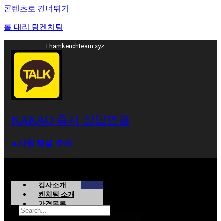
콘텐츠로 건너뛰기
롤 대리 탐켄치팀
Thamkenchteam.xyz
KAKAO 즉시 상담연결
⁕사칭 채널 주의
강사소개
켄치팀 소개
가격목록