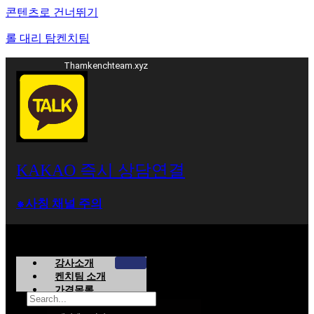
콘텐츠로 건너뛰기
롤 대리 탐켄치팀
Thamkenchteam.xyz
KAKAO 즉시 상담연결
⁕사칭 채널 주의
강사소개
켄치팀 소개
가격목록