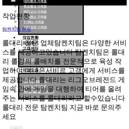
대리랭크 가격표
듀오랭크 가격표
롤대리 롤대리팀 전문 업체 탐켄치팀
배치고사 가격표
작업현황
롤토체스 가격표
1~30Lv 가격표
1대1강의 가격표
탐켄치팀 문의
작업현황
롤대리 전문 업체탐켄치팀은 다양한 서비
작업후기
고객센터
스를 제공하고있습니다 탐켄치팀은 롤대
리 롤강의 롤배치를 전문적으로 육성 작
공지사항
업하여 더나은서비르 고객에게 서비스를
작업인증
제공합니다 롤대리는 리그오브레전드 게
천상계 작업인증
다이아 작업인증
임속 안에 게임을 대행하여 티어를 올려
브/실/골/플 작업인증
주는 서비스를 롤대리라고 할수있습니다
롤대리 전문 탐켄치팀 지금 바로 문의주
세요