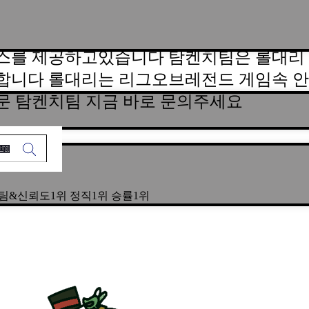
스를 제공하고있습니다 탐켄치팀은 롤대리 
합니다 롤대리는 리그오브레전드 게임속 안
문 탐켄치팀 지금 바로 문의주세요
5년장수팀&신뢰도1위 정직1위 승률1위