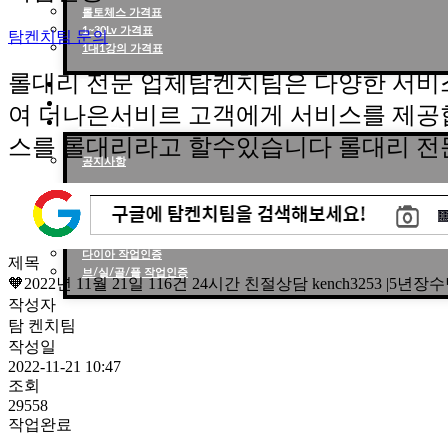
롤토체스 가격표
1~30Lv 가격표
탐켄치팀 문의
1대1강의 가격표
롤대리 전문 업체탐켄치팀은 다양한 서비
작업현황
작업후기
여 더나은서비르 고객에게 서비스를 제공
고객센터
스를 롤대리라고 할수있습니다 롤대리 전
공지사항
작업인증
천상계 작업인증
다이아 작업인증
제목
브/실/골/플 작업인증
🧡2022년 11월 21일 116건 24시간 친절상담 kench3253 |
작성자
탐 켄치팀
작성일
2022-11-21 10:47
조회
29558
작업완료