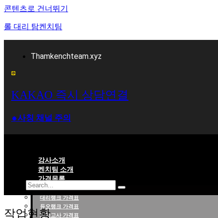
콘텐츠로 건너뛰기
롤 대리 탐켄치팀
Thamkenchteam.xyz
KAKAO 즉시 상담연결
⁕사칭 채널 주의
강사소개
켄치팀 소개
가격목록
대리랭크 가격표
롤대리 롤대리팀 전문 업체 탐켄치팀
듀오랭크 가격표
작업현황
배치고사 가격표