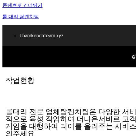
콘텐츠로 건너뛰기
롤 대리 탐켄치팀
Thamkenchteam.xyz
강
롤대리 롤대리팀 전문 업체 탐켄치팀
작업현황
롤대리 전문 업체탐켄치팀은 다양한 서
적으로 육성 작업하여 더나은서비르 고
게임을 대행하여 티어를 올려주는 서비스
의주세요