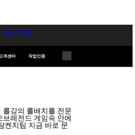
시 상담연결
고객센터
작업인증
 롤강의 롤배치를 전문
오브레전드 게임속 안에
탐켄치팀 지금 바로 문