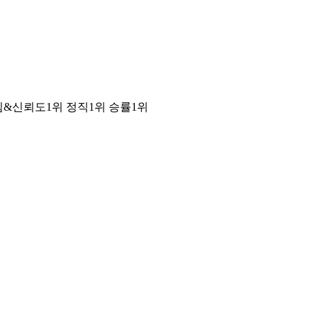
년장수팀&신뢰도1위 정직1위 승률1위