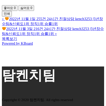
좋아요
0
싫어요
0
인쇄
«
2022년 11월 1일 255건 24시간 친절상담 kench3253 |5년장
수팀&신뢰도1위 정직1위 승률1위
2022년 11월 3일 216건 24시간 친절상담 kench3253 |5년장수
팀&신뢰도1위 정직1위 승률1위
»
목록보기
Powered by KBoard
탐켄치팀
Copyright © 2020 탐켄치팀. All rights reserved