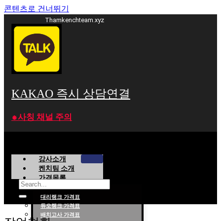
콘텐츠로 건너뛰기
Thamkenchteam.xyz
KAKAO 즉시 상담연결
⁕사칭 채널 주의
강사소개
켄치팀 소개
가격목록
대리랭크 가격표
듀오랭크 가격표
롤대리 롤대리팀 전문 업체 탐켄치팀
배치고사 가격표