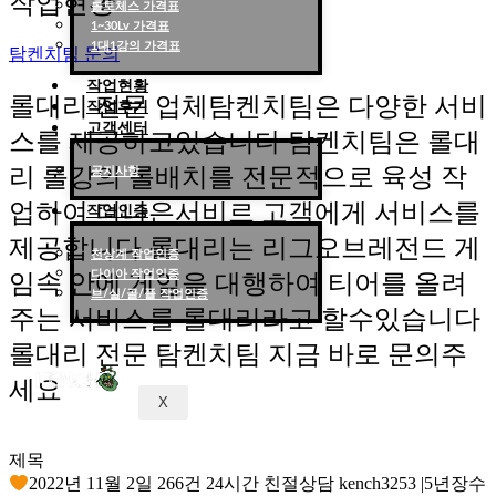
작업현황
롤토체스 가격표
1~30Lv 가격표
1대1강의 가격표
탐켄치팀 문의
작업현황
롤대리 전문 업체탐켄치팀은 다양한 서비
작업후기
고객센터
스를 제공하고있습니다 탐켄치팀은 롤대
리 롤강의 롤배치를 전문적으로 육성 작
공지사항
업하여 더나은서비르 고객에게 서비스를
작업인증
제공합니다 롤대리는 리그오브레전드 게
천상계 작업인증
다이아 작업인증
임속 안에 게임을 대행하여 티어를 올려
브/실/골/플 작업인증
주는 서비스를 롤대리라고 할수있습니다
롤대리 전문 탐켄치팀 지금 바로 문의주
세요
X
제목
2022년 11월 2일 266건 24시간 친절상담 kench3253 |5년장수