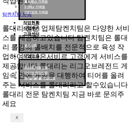
작업현황
롤토체스 가격표
1~30Lv 가격표
1대1강의 가격표
탐켄치팀 문의
작업현황
롤대리 전문 업체탐켄치팀은 다양한 서비
작업후기
고객센터
스를 제공하고있습니다 탐켄치팀은 롤대
리 롤강의 롤배치를 전문적으로 육성 작
공지사항
업하여 더나은서비르 고객에게 서비스를
작업인증
제공합니다 롤대리는 리그오브레전드 게
천상계 작업인증
다이아 작업인증
임속 안에 게임을 대행하여 티어를 올려
브/실/골/플 작업인증
주는 서비스를 롤대리라고 할수있습니다
롤대리 전문 탐켄치팀 지금 바로 문의주
세요
X