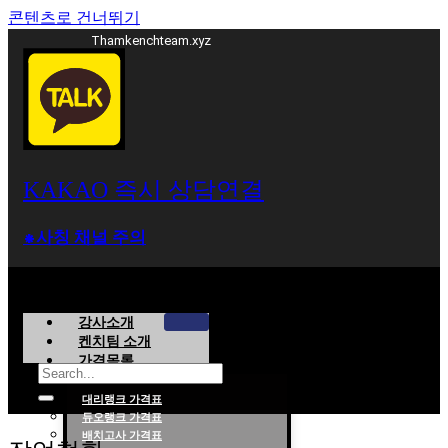
콘텐츠로 건너뛰기
Thamkenchteam.xyz
KAKAO 즉시 상담연결
⁕사칭 채널 주의
강사소개
켄치팀 소개
가격목록
대리랭크 가격표
듀오랭크 가격표
롤대리 롤대리팀 전문 업체 탐켄치팀
배치고사 가격표