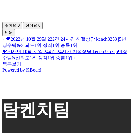
좋아요
0
싫어요
0
인쇄
«
🧡2022년 10월 29일 222건 24시간 친절상담 kench3253 |5년
장수팀&신뢰도1위 정직1위 승률1위
🧡2022년 10월 31일 244건 24시간 친절상담 kench3253 |5년장
수팀&신뢰도1위 정직1위 승률1위
»
목록보기
Powered by KBoard
탐켄치팀