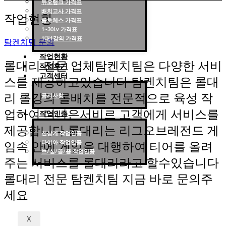
듀오랭크 가격표
롤대리 롤대리팀 전문 업체 탐켄치팀
배치고사 가격표
작업현황
롤토체스 가격표
1~30Lv 가격표
1대1강의 가격표
탐켄치팀 문의
작업현황
롤대리 전문 업체탐켄치팀은 다양한 서비
작업후기
고객센터
스를 제공하고있습니다 탐켄치팀은 롤대
리 롤강의 롤배치를 전문적으로 육성 작
공지사항
업하여 더나은서비르 고객에게 서비스를
작업인증
제공합니다 롤대리는 리그오브레전드 게
천상계 작업인증
다이아 작업인증
임속 안에 게임을 대행하여 티어를 올려
브/실/골/플 작업인증
주는 서비스를 롤대리라고 할수있습니다
롤대리 전문 탐켄치팀 지금 바로 문의주
세요
X