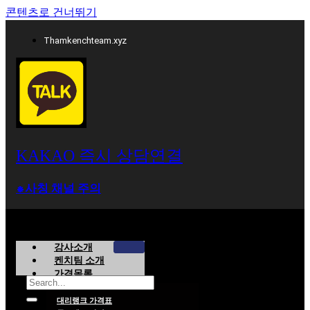
콘텐츠로 건너뛰기
Thamkenchteam.xyz
KAKAO 즉시 상담연결
⁕사칭 채널 주의
강사소개
켄치팀 소개
가격목록
대리랭크 가격표