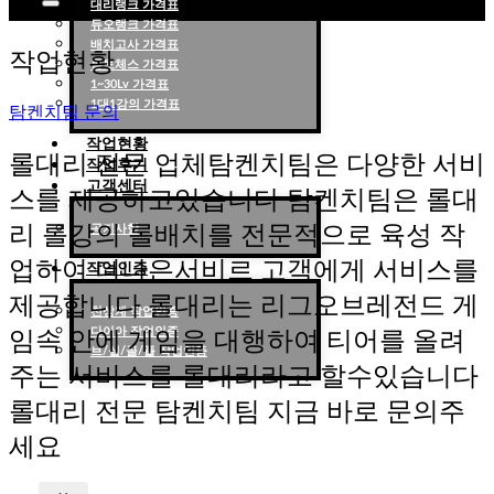
대리랭크 가격표
듀오랭크 가격표
롤대리 롤대리팀 전문 업체 탐켄치팀
배치고사 가격표
작업현황
롤토체스 가격표
1~30Lv 가격표
1대1강의 가격표
탐켄치팀 문의
작업현황
롤대리 전문 업체탐켄치팀은 다양한 서비
작업후기
고객센터
스를 제공하고있습니다 탐켄치팀은 롤대
리 롤강의 롤배치를 전문적으로 육성 작
공지사항
업하여 더나은서비르 고객에게 서비스를
작업인증
제공합니다 롤대리는 리그오브레전드 게
천상계 작업인증
다이아 작업인증
임속 안에 게임을 대행하여 티어를 올려
브/실/골/플 작업인증
주는 서비스를 롤대리라고 할수있습니다
롤대리 전문 탐켄치팀 지금 바로 문의주
세요