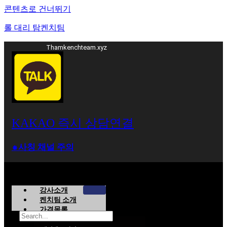
콘텐츠로 건너뛰기
롤 대리 탐켄치팀
Thamkenchteam.xyz
KAKAO 즉시 상담연결
⁕사칭 채널 주의
강사소개
켄치팀 소개
가격목록