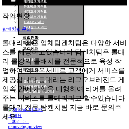
대리랭크 가격표
듀오랭크 가격표
롤대리 롤대리팀 전문 업체 탐켄치팀
배치고사 가격표
작업현황
롤토체스 가격표
1~30Lv 가격표
1대1강의 가격표
탐켄치팀 문의
작업현황
롤대리 전문 업체탐켄치팀은 다양한 서비
작업후기
고객센터
스를 제공하고있습니다 탐켄치팀은 롤대
리 롤강의 롤배치를 전문적으로 육성 작
공지사항
업하여 더나은서비르 고객에게 서비스를
작업인증
제공합니다 롤대리는 리그오브레전드 게
천상계 작업인증
다이아 작업인증
임속 안에 게임을 대행하여 티어를 올려
브/실/골/플 작업인증
주는 서비스를 롤대리라고 할수있습니다
롤대리 전문 탐켄치팀 지금 바로 문의주
세요