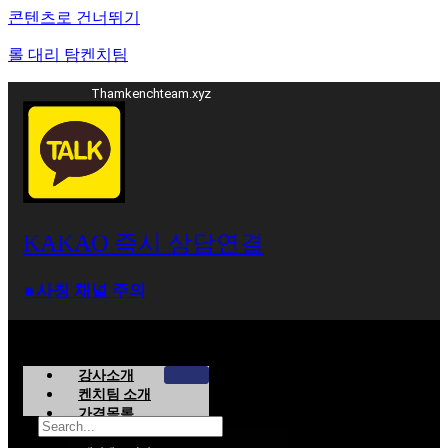
콘텐츠로 건너뛰기
롤 대리 탐켄치팀
Thamkenchteam.xyz
KAKAO 즉시 상담연결
⁕사칭 채널 주의
강사소개
켄치팀 소개
가격목록