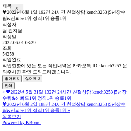
제목
X
🧡2022년 6월 1일 192건 24시간 친절상담 kench3253 |5년장수
팀&신뢰도1위 정직1위 승률1위
작성자
탐 켄치팀
작성일
2022-06-01 03:29
조회
54258
작업완료
작업현황에 있는 모든 작업내역은 카카오톡 ID : kench3253 문
의주시면 확인 도와드리겠습니다.
좋아요
0
싫어요
0
인쇄
«
🧡2022년 5월 31일 132건 24시간 친절상담 kench3253 |5년장
수팀&신뢰도1위 정직1위 승률1위
🧡2022년 6월 2일 188건 24시간 친절상담 kench3253 |5년장수
팀&신뢰도1위 정직1위 승률1위
»
목록보기
Powered by KBoard