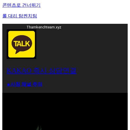
콘텐츠로 건너뛰기
롤 대리 탐켄치팀
Thamkenchteam.xyz
KAKAO 즉시 상담연결
⁕사칭 채널 주의