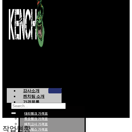
강사소개
켄치팀 소개
가격목록
대리랭크 가격표
듀오랭크 가격표
롤대리 롤대리팀 전문 업체 탐켄치팀
배치고사 가격표
작업현황
롤토체스 가격표