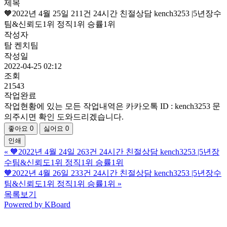
제목
🧡2022년 4월 25일 211건 24시간 친절상담 kench3253 |5년장수
팀&신뢰도1위 정직1위 승률1위
작성자
탐 켄치팀
작성일
2022-04-25 02:12
조회
21543
작업완료
작업현황에 있는 모든 작업내역은 카카오톡 ID : kench3253 문
의주시면 확인 도와드리겠습니다.
좋아요
0
싫어요
0
인쇄
«
🧡2022년 4월 24일 263건 24시간 친절상담 kench3253 |5년장
수팀&신뢰도1위 정직1위 승률1위
🧡2022년 4월 26일 233건 24시간 친절상담 kench3253 |5년장수
팀&신뢰도1위 정직1위 승률1위
»
목록보기
Powered by KBoard