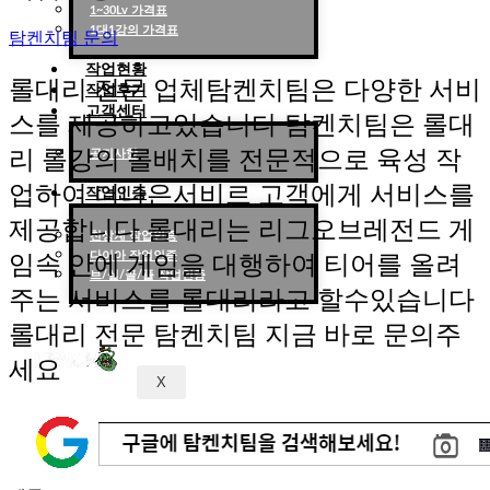
1~30Lv 가격표
1대1강의 가격표
탐켄치팀 문의
작업현황
롤대리 전문 업체탐켄치팀은 다양한 서비
작업후기
고객센터
스를 제공하고있습니다 탐켄치팀은 롤대
리 롤강의 롤배치를 전문적으로 육성 작
공지사항
업하여 더나은서비르 고객에게 서비스를
작업인증
제공합니다 롤대리는 리그오브레전드 게
천상계 작업인증
다이아 작업인증
임속 안에 게임을 대행하여 티어를 올려
브/실/골/플 작업인증
주는 서비스를 롤대리라고 할수있습니다
롤대리 전문 탐켄치팀 지금 바로 문의주
세요
X