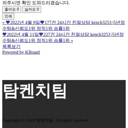
의주시면 확인 도와드리겠습니다.
좋아요
0
싫어요
0
인쇄
«
🧡2022년 4월 9일🧡177건 24시간 친절상담 kench3253 |5년장
수팀&신뢰도1위 정직1위 승률1위
🧡2022년 4월 11일🧡227건 24시간 친절상담 kench3253 |5년장
수팀&신뢰도1위 정직1위 승률1위
»
목록보기
Powered by KBoard
탐켄치팀
Copyright © 2020 탐켄치팀. All rights reserved