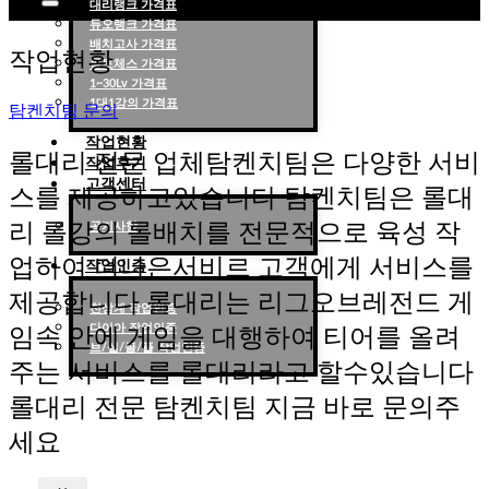
대리랭크 가격표
듀오랭크 가격표
롤대리 롤대리팀 전문 업체 탐켄치팀
배치고사 가격표
작업현황
롤토체스 가격표
1~30Lv 가격표
1대1강의 가격표
탐켄치팀 문의
작업현황
롤대리 전문 업체탐켄치팀은 다양한 서비
작업후기
고객센터
스를 제공하고있습니다 탐켄치팀은 롤대
리 롤강의 롤배치를 전문적으로 육성 작
공지사항
업하여 더나은서비르 고객에게 서비스를
작업인증
제공합니다 롤대리는 리그오브레전드 게
천상계 작업인증
다이아 작업인증
임속 안에 게임을 대행하여 티어를 올려
브/실/골/플 작업인증
주는 서비스를 롤대리라고 할수있습니다
롤대리 전문 탐켄치팀 지금 바로 문의주
세요