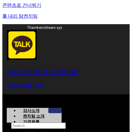
콘텐츠로 건너뛰기
롤 대리 탐켄치팀
Thamkenchteam.xyz
KAKAO 즉시 상담연결
⁕사칭 채널 주의
강사소개
켄치팀 소개
가격목록