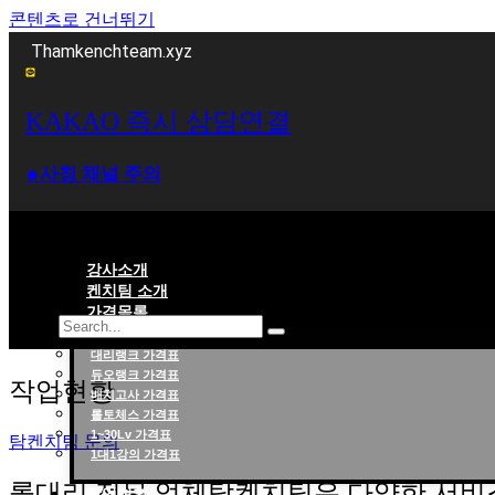
콘텐츠로 건너뛰기
Thamkenchteam.xyz
KAKAO 즉시 상담연결
⁕사칭 채널 주의
강사소개
켄치팀 소개
가격목록
대리랭크 가격표
롤대리 롤대리팀 전문 업체 탐켄치팀
듀오랭크 가격표
작업현황
배치고사 가격표
롤토체스 가격표
1~30Lv 가격표
탐켄치팀 문의
1대1강의 가격표
롤대리 전문 업체탐켄치팀은 다양한 서비
작업현황