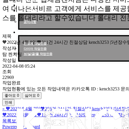
작업후기
여 더나은서비르 고객에게 서비스를 제공
고객센터
스를 롤대리라고 할수있습니다 롤대리 전
공지사항
작업인증
제목
🧡2022년 4월 8일🧡311건 24시간 친절상담 kench3253 |
천상계 작업인증
작성자
다이아 작업인증
탐 켄치팀
브/실/골/플 작업인증
작성일
2022-04-08 05:24
조회
22969
작업완료
작업현황에 있는 모든 작업내역은 카카오톡 ID : kench3253
좋아요
0
싫어요
0
인쇄
«
🧡2022년 4월 7일🧡256건 24시간 친절상담 kench3253 
🧡2022년 4월 9일🧡177건 24시간 친절상담 kench3253 |
목록보기
Powered by KBoard